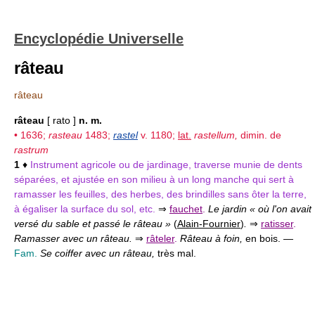
Encyclopédie Universelle
râteau
râteau
râteau
[ rato ]
n. m.
• 1636;
rasteau
1483;
rastel
v. 1180;
lat.
rastellum,
dimin. de
rastrum
1
♦
Instrument agricole ou de jardinage, traverse munie de dents
séparées, et ajustée en son milieu à un long manche qui sert à
ramasser les feuilles, des herbes, des brindilles sans ôter la terre,
à égaliser la surface du sol, etc.
⇒
fauchet
.
Le jardin « où l'on avait
versé du sable et passé le râteau »
(
Alain-Fournier
)
.
⇒
ratisser
.
Ramasser avec un râteau.
⇒
râteler
.
Râteau à foin,
en bois. —
Fam.
Se coiffer avec un râteau,
très mal.