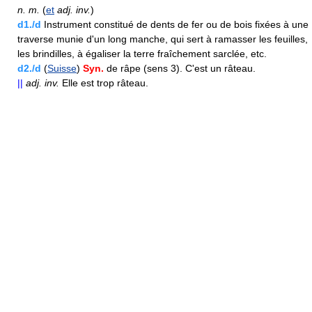
n.
m.
(
et
adj.
inv.
)
d1./d
Instrument constitué de dents de fer ou de bois fixées à une
traverse munie d'un long manche, qui sert à ramasser les feuilles,
les brindilles, à égaliser la terre fraîchement sarclée, etc.
d2./d
(
Suisse
)
Syn.
de râpe (sens 3). C'est un râteau.
||
adj.
inv.
Elle est trop râteau.