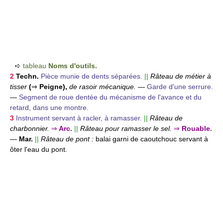
➪
tableau
Noms d'outils.
2
Techn.
Pièce munie de dents séparées.
||
Râteau de métier à
tisser
(
⇒
Peigne),
de rasoir mécanique.
—
Garde d'une serrure.
—
Segment de roue dentée du mécanisme de l'avance et du
retard, dans une montre.
3
Instrument servant à racler, à ramasser.
||
Râteau de
charbonnier.
⇒
Arc.
||
Râteau pour ramasser le sel.
⇒
Rouable.
—
Mar.
||
Râteau de pont :
balai garni de caoutchouc servant à
ôter l'eau du pont.