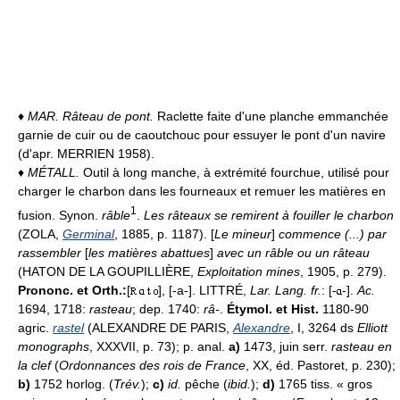
♦
MAR.
Râteau de pont.
Raclette faite d'une planche emmanchée
garnie de cuir ou de caoutchouc pour essuyer le pont d'un navire
(d'apr. MERRIEN 1958).
♦
MÉTALL.
Outil à long manche, à extrémité fourchue, utilisé pour
charger le charbon dans les fourneaux et remuer les matières en
1
fusion. Synon.
râble
.
Les râteaux se remirent à fouiller le charbon
(ZOLA,
Germinal
, 1885, p. 1187). [
Le mineur
]
commence (...) par
rassembler
[
les matières abattues
]
avec un râble ou un râteau
(HATON DE LA GOUPILLIÈRE,
Exploitation mines
, 1905, p. 279).
Prononc. et Orth.:
[
], [-a-]. LITTRÉ,
Lar. Lang. fr.
: [-
-].
Ac.
1694, 1718:
rasteau
; dep. 1740:
râ-
.
Étymol. et Hist.
1180-90
agric.
rastel
(ALEXANDRE DE PARIS,
Alexandre
, I, 3264 ds
Elliott
monographs
, XXXVII, p. 73); p. anal.
a)
1473, juin serr.
rasteau en
la clef
(
Ordonnances des rois de France
, XX, éd. Pastoret, p. 230);
b)
1752 horlog. (
Trév.
);
c)
id.
pêche (
ibid.
);
d)
1765 tiss. « gros