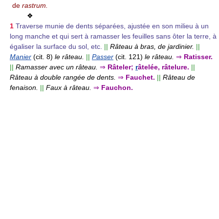
de
rastrum.
❖
1
Traverse munie de dents séparées, ajustée en son milieu à un
long manche et qui sert à ramasser les feuilles sans ôter la terre, à
égaliser la surface du sol, etc.
||
Râteau à bras, de jardinier.
||
Manier
(cit. 8)
le râteau.
||
Passer
(cit. 121)
le râteau.
⇒
Ratisser.
||
Ramasser avec un râteau.
⇒
Râteler;
r
âtelée, râtelure.
||
Râteau à double rangée de dents.
⇒
Fauchet.
||
Râteau de
fenaison.
||
Faux à râteau.
⇒
Fauchon.