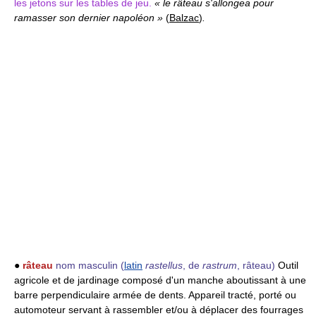
les jetons sur les tables de jeu.
« le râteau s'allongea pour
ramasser son dernier napoléon »
(
Balzac
)
.
●
râteau
nom masculin
(
latin
rastellus
, de
rastrum
, râteau)
Outil
agricole et de jardinage composé d'un manche aboutissant à une
barre perpendiculaire armée de dents. Appareil tracté, porté ou
automoteur servant à rassembler et/ou à déplacer des fourrages