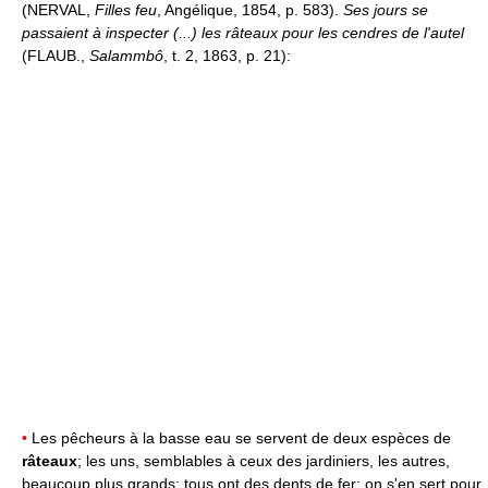
(NERVAL,
Filles feu
, Angélique, 1854, p. 583).
Ses jours se
passaient à inspecter (...) les râteaux pour les cendres de l'autel
(FLAUB.,
Salammbô
, t. 2, 1863, p. 21):
•
Les pêcheurs à la basse eau se servent de deux espèces de
râteaux
; les uns, semblables à ceux des jardiniers, les autres,
beaucoup plus grands: tous ont des dents de fer; on s'en sert pour