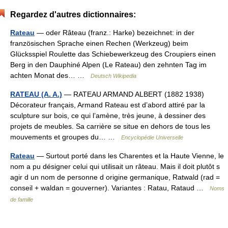
Regardez d'autres dictionnaires:
Rateau
— oder Râteau (franz.: Harke) bezeichnet: in der
französischen Sprache einen Rechen (Werkzeug) beim
Glücksspiel Roulette das Schiebewerkzeug des Croupiers einen
Berg in den Dauphiné Alpen (Le Rateau) den zehnten Tag im
achten Monat des… …
Deutsch Wikipedia
RATEAU (A. A.)
— RATEAU ARMAND ALBERT (1882 1938)
Décorateur français, Armand Rateau est d’abord attiré par la
sculpture sur bois, ce qui l’amène, très jeune, à dessiner des
projets de meubles. Sa carrière se situe en dehors de tous les
mouvements et groupes du… …
Encyclopédie Universelle
Rateau
— Surtout porté dans les Charentes et la Haute Vienne, le
nom a pu désigner celui qui utilisait un râteau. Mais il doit plutôt s
agir d un nom de personne d origine germanique, Ratwald (rad =
conseil + waldan = gouverner). Variantes : Ratau, Rataud …
Noms
de famille