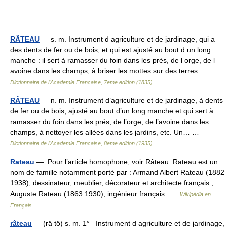
RÂTEAU
— s. m. Instrument d agriculture et de jardinage, qui a
des dents de fer ou de bois, et qui est ajusté au bout d un long
manche : il sert à ramasser du foin dans les prés, de l orge, de l
avoine dans les champs, à briser les mottes sur des terres… …
Dictionnaire de l'Academie Francaise, 7eme edition (1835)
RÂTEAU
— n. m. Instrument d’agriculture et de jardinage, à dents
de fer ou de bois, ajusté au bout d’un long manche et qui sert à
ramasser du foin dans les prés, de l’orge, de l’avoine dans les
champs, à nettoyer les allées dans les jardins, etc. Un… …
Dictionnaire de l'Academie Francaise, 8eme edition (1935)
Rateau
— Pour l’article homophone, voir Râteau. Rateau est un
nom de famille notamment porté par : Armand Albert Rateau (1882
1938), dessinateur, meublier, décorateur et architecte français ;
Auguste Rateau (1863 1930), ingénieur français …
Wikipédia en
Français
râteau
— (râ tô) s. m. 1° Instrument d agriculture et de jardinage,