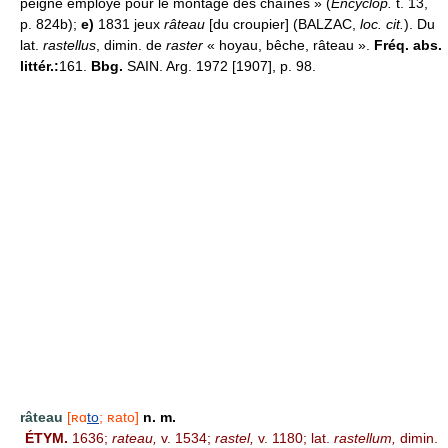
peigne employé pour le montage des chaînes » (
Encyclop.
t. 13,
p. 824b);
e)
1831 jeux
râteau
[du croupier] (BALZAC,
loc. cit.
). Du
lat.
rastellus
, dimin. de
raster
« hoyau, bêche, râteau ».
Fréq. abs.
littér.:
161.
Bbg.
SAIN. Arg. 1972 [1907], p. 98.
râteau
[ʀɑ
to
; ʀato]
n. m.
ÉTYM.
1636;
rateau,
v. 1534;
rastel,
v. 1180; lat.
rastellum,
dimin.