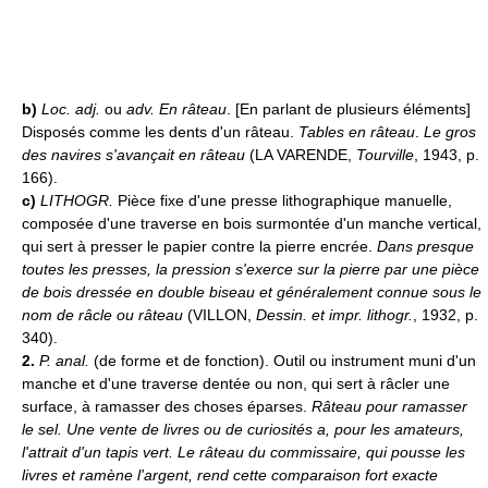
b)
Loc. adj.
ou
adv.
En râteau
. [En parlant de plusieurs éléments]
Disposés comme les dents d'un râteau.
Tables en râteau
.
Le gros
des navires s'avançait en râteau
(LA VARENDE,
Tourville
, 1943, p.
166).
c)
LITHOGR.
Pièce fixe d'une presse lithographique manuelle,
composée d'une traverse en bois surmontée d'un manche vertical,
qui sert à presser le papier contre la pierre encrée.
Dans presque
toutes les presses, la pression s'exerce sur la pierre par une pièce
de bois dressée en double biseau et généralement connue sous le
nom de râcle ou râteau
(VILLON,
Dessin. et impr. lithogr.
, 1932, p.
340).
2.
P. anal.
(de forme et de fonction). Outil ou instrument muni d'un
manche et d'une traverse dentée ou non, qui sert à râcler une
surface, à ramasser des choses éparses.
Râteau pour ramasser
le sel.
Une vente de livres ou de curiosités a, pour les amateurs,
l'attrait d'un tapis vert. Le râteau du commissaire, qui pousse les
livres et ramène l'argent, rend cette comparaison fort exacte