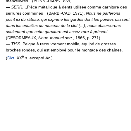
manœuvres`` (BONN.-PARIS 1859).
—
SERR.
,,Pièce métallique à dents utilisée comme garniture des
serrures communes`` (BARB.-CAD. 1971).
Nous ne parlerons
point ici du râteau, qui exprime les gardes dont les pointes passent
dans les entailles du museau de la clef (...), nous observerons
seulement que cette garniture est assez rare à présent
(DESORMEAUX,
Nouv. manuel serr.
, 1866, p. 271).
—
TISS.
Peigne à recouvrement mobile, équipé de grosses
broches rondes, qui est employé pour le montage des chaînes.
e
(
Dict
. XX
s. excepté
Ac.
).