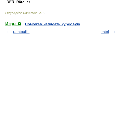
DÉR.
Râtelier.
Encyclopédie Universelle
.
2012
.
Игры ⚽
Поможем написать курсовую
ratatouille
ratel