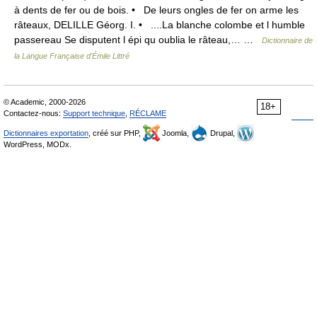
à dents de fer ou de bois. • De leurs ongles de fer on arme les
râteaux, DELILLE Géorg. I. • ....La blanche colombe et l humble
passereau Se disputent l épi qu oublia le râteau,… …
Dictionnaire de
la Langue Française d'Émile Littré
© Academic, 2000-2026
18+
Contactez-nous:
Support technique
,
RÉCLAME
Dictionnaires exportation
, créé sur PHP,
Joomla,
Drupal,
WordPress, MODx.