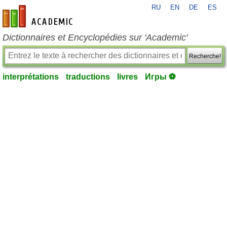
RU
EN
DE
ES
fr-academic.com
Dictionnaires et Encyclopédies sur 'Academic'
Recherche!
interprétations
traductions
livres
Игры ⚽