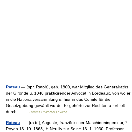
Rateau
— (spr. Ratoh), geb. 1800, war Mitglied des Generalraths
der Gironde u. 1848 prakticirender Advocat in Bordeaux, von wo er
in die Nationalversammlung u. hier in das Comité für die
Gesetzgebung gewählt wurde. Er gehörte zur Rechten u. erhielt
durch… …
Pierer's Universal-Lexikon
Rateau
— [ra to], Auguste, französischer Maschineningenieur, *
Royan 13. 10. 1863, ✝ Neuilly sur Seine 13. 1. 1930; Professor