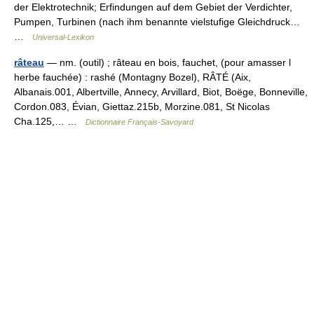
der Elektrotechnik; Erfindungen auf dem Gebiet der Verdichter,
Pumpen, Turbinen (nach ihm benannte vielstufige Gleichdruck…
…
Universal-Lexikon
râteau
— nm. (outil) ; râteau en bois, fauchet, (pour amasser l
herbe fauchée) : rashé (Montagny Bozel), RÂTÉ (Aix,
Albanais.001, Albertville, Annecy, Arvillard, Biot, Boëge, Bonneville,
Cordon.083, Évian, Giettaz.215b, Morzine.081, St Nicolas
Cha.125,… …
Dictionnaire Français-Savoyard