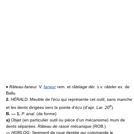
♦
Râteau-faneur.
V.
faneur
rem. et
râtelage
dér.
s.v. râteler
ex. de
Ballu.
2.
HÉRALD.
Meuble de l'écu qui représente cet outil, sans manche
e
et les dents dirigées vers la pointe d'écu (d'apr.
Lar. 20
).
B. — 1.
P. anal.
(de forme)
a)
Objet (en particulier outil ou pièce d'un mécanisme) muni de
dents séparées.
Râteau de rasoir mécanique
(ROB.).
—
HORLOG.
Segment de roue dentée qui commande le